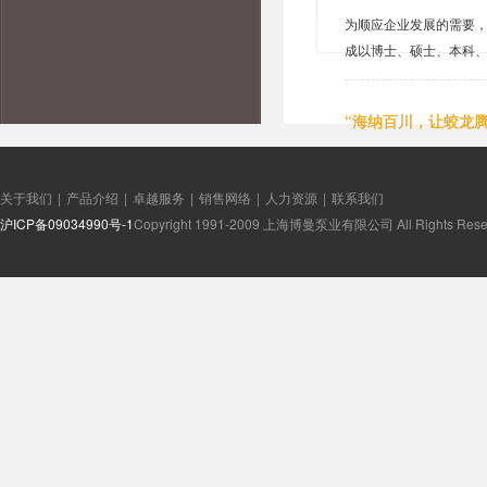
为顺应企业发展的需要，
成以博士、硕士、本科
“海纳百川，让蛟龙
上海博曼泵业有限公司
关于我们
|
产品介绍
|
卓越服务
|
销售网络
|
人力资源
|
联系我们
沪ICP备09034990号-1
Copyright 1991-2009 上海博曼泵业有限公司 All Rights Rese